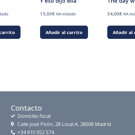
Y eso dijo ella
The day w
15,00
€
34,00
€
cluido
IVA incluido
IVA inc
carrito
Añadir al carrito
Añadir al 
Contacto
Domicilio fiscal
Calle José Picón, 28 Local A, 28008 Madrid
+34 910 052 574